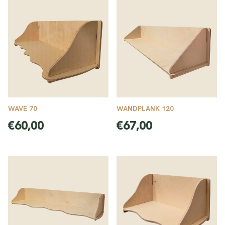
WAVE 70
WANDPLANK 120
Normale
Normale
€60,00
€67,00
prijs
prijs