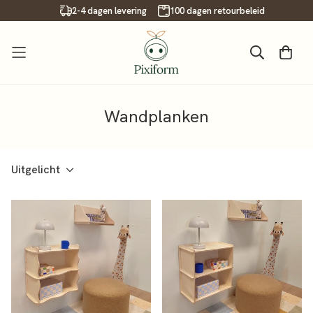
Read
2-4 dagen levering
100 dagen retourbeleid
the
Privacy
Policy
Wandplanken
Uitgelicht