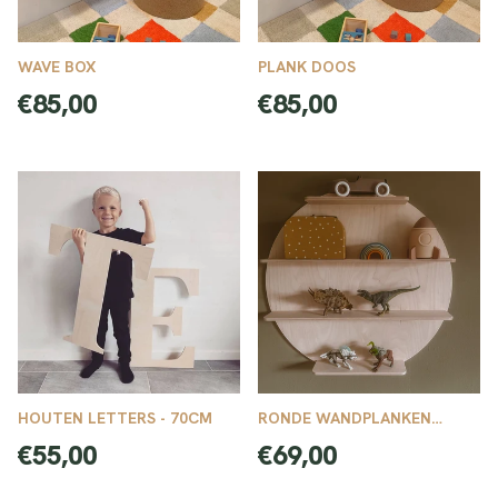
WAVE BOX
PLANK DOOS
Normale
Normale
€85,00
€85,00
prijs
prijs
HOUTEN LETTERS - 70CM
RONDE WANDPLANKEN
Ø70CM
Normale
Normale
€55,00
€69,00
prijs
prijs