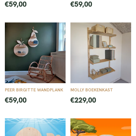
WANDPLANK
Normale
Normale
€59,00
€59,00
prijs
prijs
PEER BIRGITTE WANDPLANK
MOLLY BOEKENKAST
Normale
Normale
€59,00
€229,00
prijs
prijs