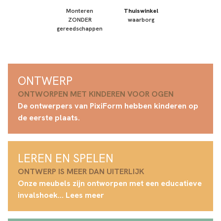
Monteren
Thuiswinkel
ZONDER
waarborg
gereedschappen
ONTWERP
ONTWORPEN MET KINDEREN VOOR OGEN
De ontwerpers van PixiForm hebben kinderen op
de eerste plaats.
LEREN EN SPELEN
ONTWERP IS MEER DAN UITERLIJK
Onze meubels zijn ontworpen met een educatieve
invalshoek... Lees meer