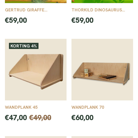
GERTRUD GIRAFFE
THORKILD DINOSAURUS
WANDPLANK
WANDPLANK
Normale
Normale
€59,00
€59,00
prijs
prijs
KORTING 4%
WANDPLANK 45
WANDPLANK 70
Verkoopprijs
Normale
Normale
€47,00
€49,00
€60,00
prijs
prijs