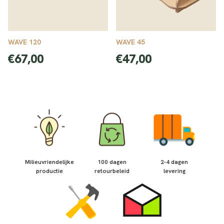
WAVE 120
WAVE 45
Normale
Normale
€67,00
€47,00
prijs
prijs
Milieuvriendelijke
100 dagen
2-4 dagen
productie
retourbeleid
levering