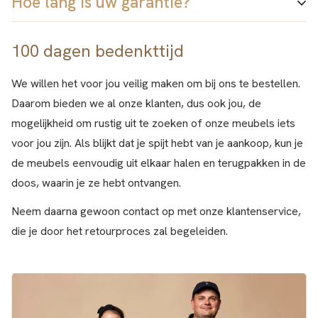
Hoe lang is uw garantie?
Dat varieert van 2-4 dagen, in drukke periodes misschien
privéwoningen en winkels.
Lees hier meer.
een dag extra. U kunt kiezen voor bezorging op een
100 dagen bedenkttijd
Wij bieden 5 jaar garantie op alle bestellingen.
afhaalpunt, op uw privéadres of op een werkplek. Allemaal
En wij bieden 100% tevredenheidsgarantie
, wat betekent
met GLS
We willen het voor jou veilig maken om bij ons te bestellen.
dat u ons product kunt bestellen, monteren en testen. En als
Daarom bieden we al onze klanten, dus ook jou, de
het u niet bevalt, accepteren wij uw retourzending binnen
mogelijkheid om rustig uit te zoeken of onze meubels iets
100 dagen!
voor jou zijn. Als blijkt dat je spijt hebt van je aankoop, kun je
de meubels eenvoudig uit elkaar halen en terugpakken in de
doos, waarin je ze hebt ontvangen.
Neem daarna gewoon contact op met onze klantenservice,
die je door het retourproces zal begeleiden.