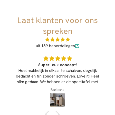
Producttype:
UV digitale print op 9 mm dik berken
multiplex.
Laat klanten voor ons
Onderhoud:
Afnemen met een doek.
Duurzaamheid:
De print is zeer vuilafstotend en kan
spreken
regelmatig worden schoongemaakt.
uit 189 beoordelingen
Super leuk concept!
el makkelijk in elkaar te schuiven, degelijk
Heel mooi on
acht en fijn zonder schroeven. Love it! Heel
goede kwal
im gedaan. We hebben er de speeltafel met
hele fijne 
ltjes en bankje van, en 3 boekenkasten voor
Barbara
op de kinderkamers.