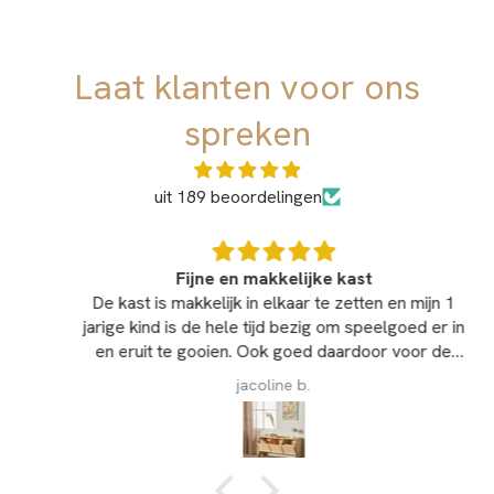
Producttype:
UV digitale print op 9 mm dik berken
multiplex.
Laat klanten voor ons
Onderhoud:
Afnemen met een doek.
Duurzaamheid:
De print is zeer vuilafstotend en kan
spreken
regelmatig worden schoongemaakt.
uit 189 beoordelingen
Fijne en makkelijke kast
De kast is makkelijk in elkaar te zetten en mijn 1
jarige kind is de hele tijd bezig om speelgoed er in
en eruit te gooien. Ook goed daardoor voor de
oefeningen met staan en lopen. Had wel net wat
jacoline b.
beter geschuurd mogen zijn op de hoekjes.