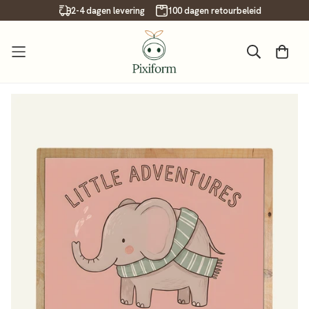
Read
2-4 dagen levering
100 dagen retourbeleid
the
Privacy
Policy