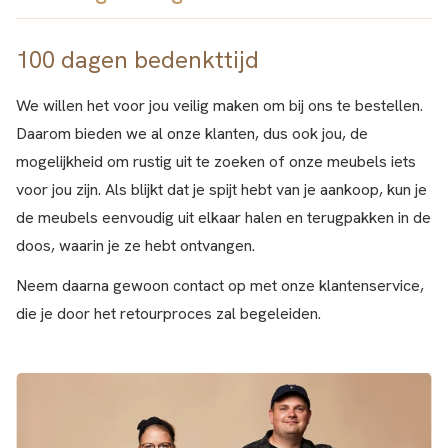
Dat varieert van 2-4 dagen, in drukke periodes misschien
privéwoningen en winkels.
Lees hier meer.
een dag extra. U kunt kiezen voor bezorging op een
100 dagen bedenkttijd
Wij bieden 5 jaar garantie op alle bestellingen.
afhaalpunt, op uw privéadres of op een werkplek. Allemaal
En wij bieden 100% tevredenheidsgarantie
, wat betekent
met GLS
We willen het voor jou veilig maken om bij ons te bestellen.
dat u ons product kunt bestellen, monteren en testen. En als
Daarom bieden we al onze klanten, dus ook jou, de
het u niet bevalt, accepteren wij uw retourzending binnen
mogelijkheid om rustig uit te zoeken of onze meubels iets
100 dagen!
voor jou zijn. Als blijkt dat je spijt hebt van je aankoop, kun je
de meubels eenvoudig uit elkaar halen en terugpakken in de
doos, waarin je ze hebt ontvangen.
Neem daarna gewoon contact op met onze klantenservice,
die je door het retourproces zal begeleiden.