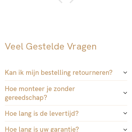
Veel Gestelde Vragen
Kan ik mijn bestelling retourneren?
Hoe monteer je zonder
Ja natuurlijk. U hoeft alleen maar contact op te nemen met
gereedschap?
onze ondersteuning en zij zullen u begeleiden.
Hoe lang is de levertijd?
En we bieden 100 dagen retourgarantie
We hebben een uniek kliksysteem ontwikkeld, dat al meer
dan 5 jaar is getest en wordt gebruikt in kleuterscholen,
Hoe lang is uw garantie?